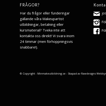
FRÅGOR?
Konta
Har du frågor eller funderingar
jo
gällande våra Makeupartist
Fö
utbildningar, betalning eller
kursmaterial? Tveka inte att
Fö
kontakta oss direkt! Vi svara inom
24 timmar (men förhoppningsvis
snabbare!).
© Copyright - Minmakeutbildning.se - Skapad av
Rawdesigns Webby