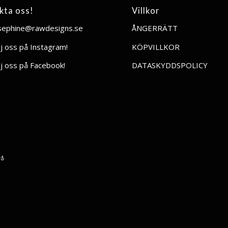
kta oss!
Villkor
sephine@rawdesigns.se
ÅNGERRÄTT
lj oss på Instagram!
KÖPVILLKOR
lj oss på Facebook!
DATASKYDDSPOLICY
rå