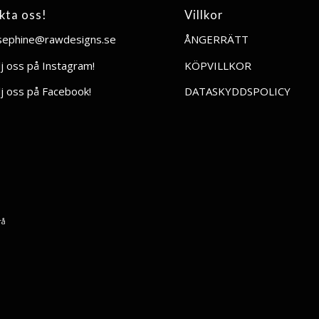
kta oss!
Villkor
sephine@rawdesigns.se
ÅNGERRÄTT
lj oss på Instagram!
KÖPVILLKOR
lj oss på Facebook!
DATASKYDDSPOLICY
rå