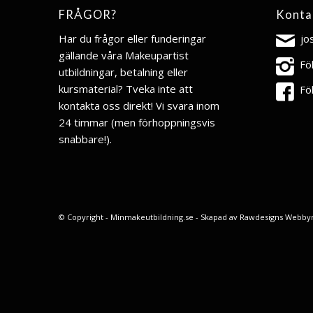
FRÅGOR?
Konta
Har du frågor eller funderingar
jo
gällande våra Makeupartist
Fö
utbildningar, betalning eller
kursmaterial? Tveka inte att
Fö
kontakta oss direkt! Vi svara inom
24 timmar (men förhoppningsvis
snabbare!).
© Copyright - Minmakeutbildning.se - Skapad av
Rawdesigns Webby